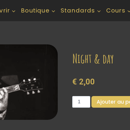
rir
Boutique
Standards
Cours
Night & day
€
2,00
Ajouter au p