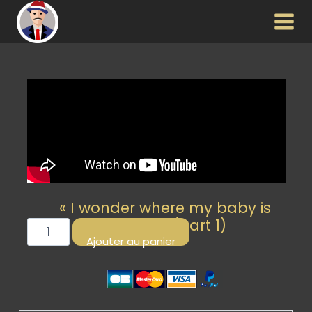
« I wonder where my baby is
tonight » (part 1)
Ajouter au panier