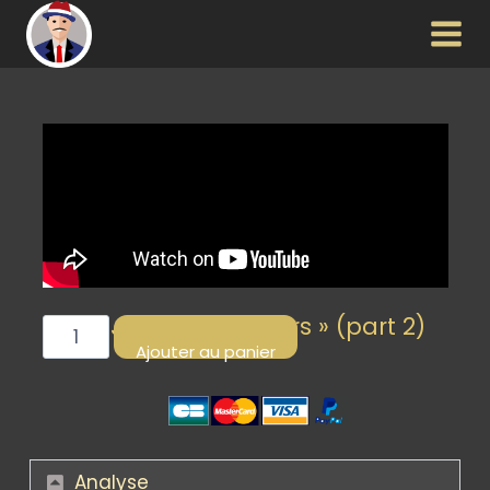
« Jeepers creepers » (part 2)
Ajouter au panier
Analyse