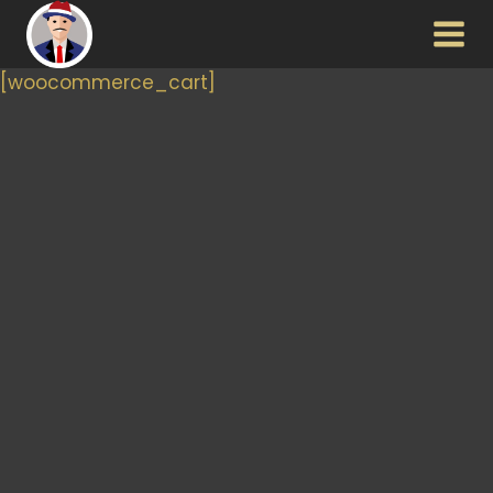
Aller
au
contenu
[woocommerce_cart]